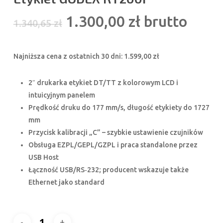
Pierwotna
Aktualna
1.300,00
zł
brutto
1.340,65
zł
cena
cena
wynosiła:
wynosi:
Najniższa cena z ostatnich 30 dni:
1.599,00
zł
1.340,65 zł.
1.300,00 zł.
2″ drukarka etykiet DT/TT z kolorowym LCD i
intuicyjnym panelem
Prędkość druku do 177 mm/s, długość etykiety do 1727
mm
Przycisk kalibracji „C” – szybkie ustawienie czujników
Obsługa EZPL/GEPL/GZPL i praca standalone przez
USB Host
Łączność USB/RS‑232; producent wskazuje także
Ethernet jako standard