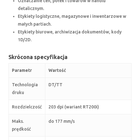
Oznaczanie cen, półek i towarów w handlu
detalicznym.
Etykiety logistyczne, magazynowe i inwentarzowe w
małych partiach.
Etykiety biurowe, archiwizacja dokumentów, kody
1D/2D.
Skrócona specyfikacja
Parametr
Wartość
Technologia
DT/TT
druku
Rozdzielczość
203 dpi (wariant RT200i)
Maks.
do 177 mm/s
prędkość