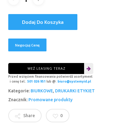
Dodaj Do Koszyka
Negocjuj Cenę
WEŹ LEASING TERAZ
Przed wzięciem finansowania potwierdź asortyment
i cenę tel.:
501 026 951
lub @:
biuro@systemyid.pl
Kategorie:
BIURKOWE
,
DRUKARKI ETYKIET
Znacznik:
Promowane produkty
Share
0