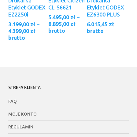
Drukarka
Etykiet Citizen
Drukarka
ma
ma
Etykiet GODEX
CL-S6621
Etykiet GODEX
wiele
wiele
EZ2250i
EZ6300 PLUS
5.495,00
zł
–
wariantów.
wariantów.
Zakres
8.895,00
zł
3.199,00
zł
–
6.015,45
zł
Opcje
Opcje
cen:
Zakres
brutto
4.399,00
zł
brutto
można
można
od
cen:
brutto
wybrać
wybrać
5.495,00 zł
od
na
na
do
3.199,00 zł
stronie
stronie
8.895,00 zł
do
4.399,00 zł
produktu
produktu
STREFA KLIENTA
FAQ
MOJE KONTO
REGULAMIN