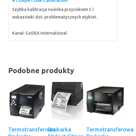
RT200/RT200i Calibration
Szybka kalibracja nośnika przyciskiem C i
wskazówki dot. problematycznych etykiet.
Kanał: GoDEX International
Podobne produkty
Ten
Ten
Wybierz Opcje
Wybierz Opcje
Dodaj Do
Termotransferowa
Drukarka
Termotransferowa
produkt
produkt
Koszyka