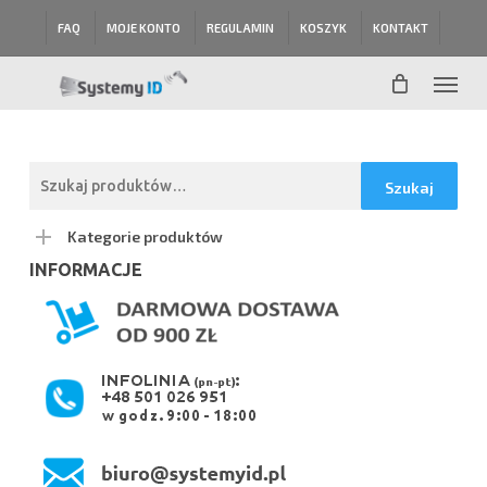
Skip
FAQ
MOJE KONTO
REGULAMIN
KOSZYK
KONTAKT
to
main
Menu
content
Szukaj:
Szukaj
Kategorie produktów
INFORMACJE