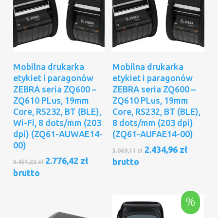
Dodaj Do Koszyka
Dodaj Do Koszyka
Mobilna drukarka
Mobilna drukarka
etykiet i paragonów
etykiet i paragonów
ZEBRA seria ZQ600 –
ZEBRA seria ZQ600 –
ZQ610 PLus, 19mm
ZQ610 PLus, 19mm
Core, RS232, BT (BLE),
Core, RS232, BT (BLE),
Wi-Fi, 8 dots/mm (203
8 dots/mm (203 dpi)
dpi) (ZQ61-AUWAE14-
(ZQ61-AUFAE14-00)
00)
Pierwotna
Aktual
2.434,96
zł
3.069,11
zł
cena
cena
Pierwotna
Aktualna
2.776,42
zł
brutto
3.451,22
zł
wynosiła:
wynosi
cena
cena
brutto
3.069,11 zł.
2.434,96
wynosiła:
wynosi:
3.451,22 zł.
2.776,42 zł.
%