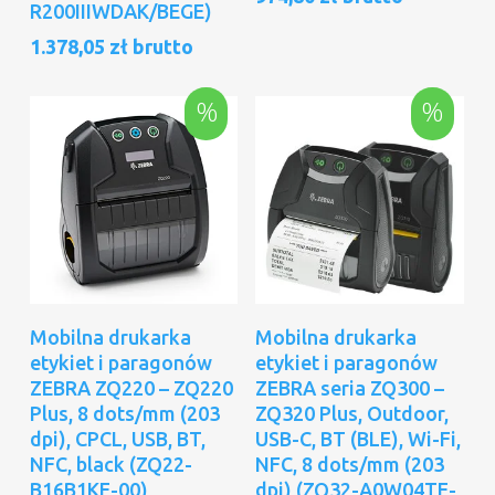
R200IIIWDAK/BEGE)
1.378,05
zł
brutto
%
%
Dodaj Do Koszyka
Dodaj Do Koszyka
Mobilna drukarka
Mobilna drukarka
etykiet i paragonów
etykiet i paragonów
ZEBRA ZQ220 – ZQ220
ZEBRA seria ZQ300 –
Plus, 8 dots/mm (203
ZQ320 Plus, Outdoor,
dpi), CPCL, USB, BT,
USB-C, BT (BLE), Wi-Fi,
NFC, black (ZQ22-
NFC, 8 dots/mm (203
B16B1KE-00)
dpi) (ZQ32-A0W04TE-