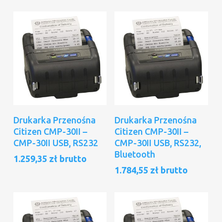
995,93 zł.
703,25 zł.
Dodaj Do Koszyka
Dodaj Do Koszyka
Drukarka Przenośna
Drukarka Przenośna
Citizen CMP-30II –
Citizen CMP-30II –
CMP-30II USB, RS232
CMP-30II USB, RS232,
Bluetooth
1.259,35
zł
brutto
1.784,55
zł
brutto