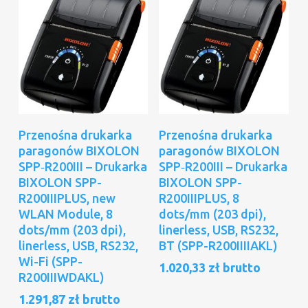
Dodaj Do Koszyka
Dodaj Do Koszyka
Przenośna drukarka
Przenośna drukarka
paragonów BIXOLON
paragonów BIXOLON
SPP‑R200III – Drukarka
SPP‑R200III – Drukarka
BIXOLON SPP-
BIXOLON SPP-
R200IIIPLUS, new
R200IIIPLUS, 8
WLAN Module, 8
dots/mm (203 dpi),
dots/mm (203 dpi),
linerless, USB, RS232,
linerless, USB, RS232,
BT (SPP-R200IIIIAKL)
Wi-Fi (SPP-
1.020,33
zł
brutto
R200IIIWDAKL)
1.291,87
zł
brutto