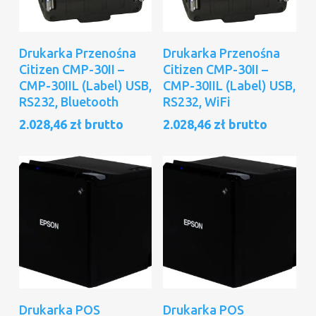
Dodaj Do Koszyka
Dodaj Do Koszyka
Drukarka Przenośna
Drukarka Przenośna
Citizen CMP-30II –
Citizen CMP-30II –
CMP-30IIL (Label) USB,
CMP-30IIL (Label) USB,
RS232, Bluetooth
RS232, WiFi
2.028,46
zł
brutto
2.028,46
zł
brutto
Dowiedz Się Więcej
Dowiedz Się Więcej
Drukarka POS
Drukarka POS