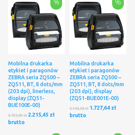
%
%
Dodaj Do Koszyka
Dodaj Do Koszyka
Mobilna drukarka
Mobilna drukarka
etykiet i paragonów
etykiet i paragonów
ZEBRA seria ZQ500 –
ZEBRA seria ZQ500 –
ZQ511, BT, 8 dots/mm
ZQ511, BT, 8 dots/mm
(203 dpi), linerless,
(203 dpi), display
display (ZQ51-
(ZQ51-BUE001E-00)
BUE100E-00)
Pierwotna
Aktual
1.727,64
zł
2.142,28
zł
cena
cena
Pierwotna
Aktualna
2.215,45
zł
brutto
2.752,03
zł
wynosiła:
wynosi
cena
cena
brutto
2.142,28 zł.
1.727,64
wynosiła:
wynosi:
2.752,03 zł.
2.215,45 zł.