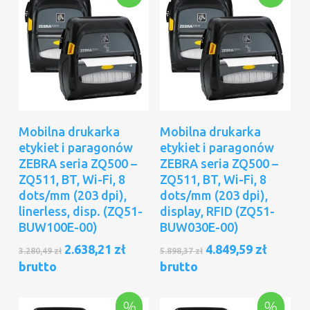
Dodaj Do Koszyka
Dodaj Do Koszyka
Mobilna drukarka
Mobilna drukarka
etykiet i paragonów
etykiet i paragonów
ZEBRA seria ZQ500 –
ZEBRA seria ZQ500 –
ZQ511, BT, Wi-Fi, 8
ZQ511, BT, Wi-Fi, 8
dots/mm (203 dpi),
dots/mm (203 dpi),
linerless, disp. (ZQ51-
display, RFID (ZQ51-
BUW100E-00)
BUW030E-00)
Pierwotna
Aktualna
Pierwotna
Aktual
2.638,21
zł
4.849,59
zł
3.280,49
zł
5.898,37
zł
cena
cena
cena
cena
brutto
brutto
wynosiła:
wynosi:
wynosiła:
wynosi
3.280,49 zł.
2.638,21 zł.
5.898,37 zł.
4.849,59
%
%