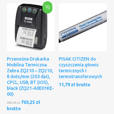
1.109,76 zł.
784,55 zł
%
Dodaj Do Koszyka
Dodaj Do Koszyka
Przenośna Drukarka
PISAK CITIZEN do
Mobilna Termiczna
czyszczenia głowic
Zebra ZQ210 – ZQ210,
termicznych i
8 dots/mm (203 dpi),
termotransferowych
CPCL, USB, BT (iOS),
11,79
zł
brutto
black (ZQ21-A0E01KE-
00)
Pierwotna
Aktualna
703,25
zł
995,93
zł
cena
cena
brutto
wynosiła:
wynosi: