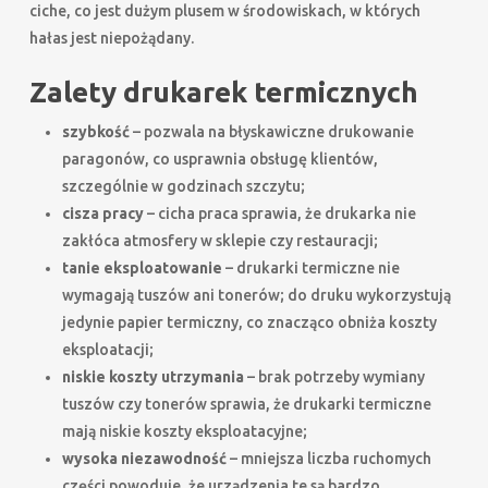
ciche, co jest dużym plusem w środowiskach, w których
hałas jest niepożądany.
Zalety drukarek termicznych
szybkość
– pozwala na błyskawiczne drukowanie
paragonów, co usprawnia obsługę klientów,
szczególnie w godzinach szczytu;
cisza pracy
– cicha praca sprawia, że drukarka nie
zakłóca atmosfery w sklepie czy restauracji;
tanie eksploatowanie
– drukarki termiczne nie
wymagają tuszów ani tonerów; do druku wykorzystują
jedynie papier termiczny, co znacząco obniża koszty
eksploatacji;
niskie koszty utrzymania
– brak potrzeby wymiany
tuszów czy tonerów sprawia, że drukarki termiczne
mają niskie koszty eksploatacyjne;
wysoka niezawodność
– mniejsza liczba ruchomych
części powoduje, że urządzenia te są bardzo