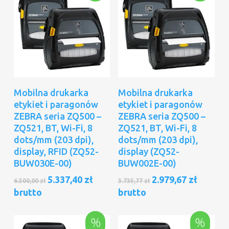
Dodaj Do Koszyka
Dodaj Do Koszyka
Mobilna drukarka
Mobilna drukarka
etykiet i paragonów
etykiet i paragonów
ZEBRA seria ZQ500 –
ZEBRA seria ZQ500 –
ZQ521, BT, Wi-Fi, 8
ZQ521, BT, Wi-Fi, 8
dots/mm (203 dpi),
dots/mm (203 dpi),
display, RFID (ZQ52-
display (ZQ52-
BUW030E-00)
BUW002E-00)
Pierwotna
Aktualna
Pierwotna
Aktual
5.337,40
zł
2.979,67
zł
6.500,00
zł
3.735,77
zł
cena
cena
cena
cena
brutto
brutto
wynosiła:
wynosi:
wynosiła:
wynosi
6.500,00 zł.
5.337,40 zł.
3.735,77 zł.
2.979,67
%
%