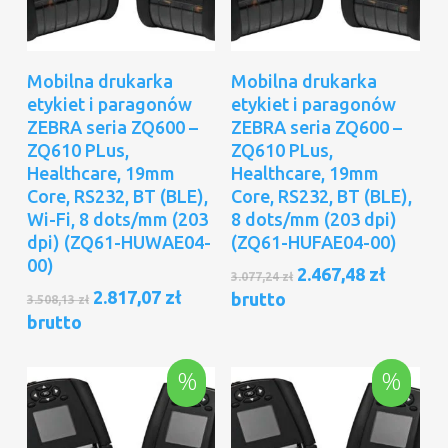
Dodaj Do Koszyka
Dodaj Do Koszyka
Mobilna drukarka
Mobilna drukarka
etykiet i paragonów
etykiet i paragonów
ZEBRA seria ZQ600 –
ZEBRA seria ZQ600 –
ZQ610 PLus,
ZQ610 PLus,
Healthcare, 19mm
Healthcare, 19mm
Core, RS232, BT (BLE),
Core, RS232, BT (BLE),
Wi-Fi, 8 dots/mm (203
8 dots/mm (203 dpi)
dpi) (ZQ61-HUWAE04-
(ZQ61-HUFAE04-00)
00)
Pierwotna
Aktual
2.467,48
zł
3.077,24
zł
cena
cena
Pierwotna
Aktualna
2.817,07
zł
brutto
3.508,13
zł
wynosiła:
wynosi
cena
cena
brutto
3.077,24 zł.
2.467,48
wynosiła:
wynosi:
3.508,13 zł.
2.817,07 zł.
%
%