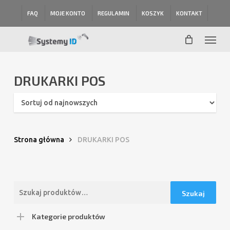
Skip
FAQ
MOJE KONTO
REGULAMIN
KOSZYK
KONTAKT
to
main
Menu
content
DRUKARKI POS
Strona główna
DRUKARKI POS
Szukaj:
Szukaj
Kategorie produktów