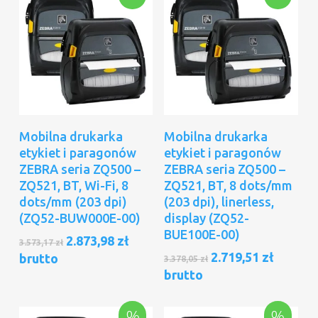
Dodaj Do Koszyka
Dodaj Do Koszyka
Mobilna drukarka
Mobilna drukarka
etykiet i paragonów
etykiet i paragonów
ZEBRA seria ZQ500 –
ZEBRA seria ZQ500 –
ZQ521, BT, Wi-Fi, 8
ZQ521, BT, 8 dots/mm
dots/mm (203 dpi)
(203 dpi), linerless,
(ZQ52-BUW000E-00)
display (ZQ52-
BUE100E-00)
Pierwotna
Aktualna
2.873,98
zł
3.573,17
zł
cena
cena
Pierwotna
Aktual
2.719,51
zł
brutto
3.378,05
zł
wynosiła:
wynosi:
cena
cena
brutto
3.573,17 zł.
2.873,98 zł.
wynosiła:
wynosi
3.378,05 zł.
2.719,51
%
%