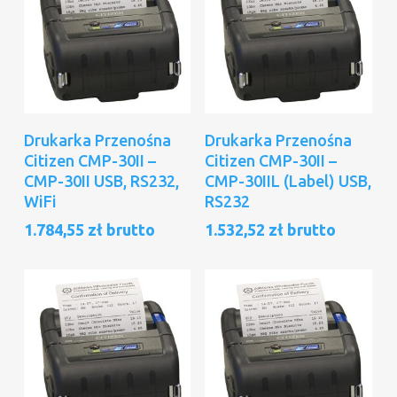
Dodaj Do Koszyka
Dodaj Do Koszyka
Drukarka Przenośna
Drukarka Przenośna
Citizen CMP-30II –
Citizen CMP-30II –
CMP-30II USB, RS232,
CMP-30IIL (Label) USB,
WiFi
RS232
1.784,55
zł
brutto
1.532,52
zł
brutto