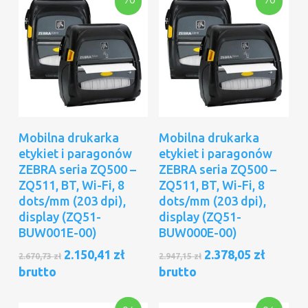
Dodaj Do Koszyka
Dodaj Do Koszyka
Mobilna drukarka
Mobilna drukarka
etykiet i paragonów
etykiet i paragonów
ZEBRA seria ZQ500 –
ZEBRA seria ZQ500 –
ZQ511, BT, Wi-Fi, 8
ZQ511, BT, Wi-Fi, 8
dots/mm (203 dpi),
dots/mm (203 dpi),
display (ZQ51-
display (ZQ51-
BUW001E-00)
BUW000E-00)
Pierwotna
Aktualna
Pierwotna
Aktual
2.150,41
zł
2.378,05
zł
2.670,73
zł
2.947,15
zł
cena
cena
cena
cena
brutto
brutto
wynosiła:
wynosi:
wynosiła:
wynosi
2.670,73 zł.
2.150,41 zł.
2.947,15 zł.
2.378,05