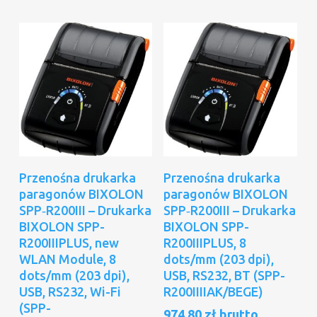
Dodaj Do Koszyka
Dodaj Do Koszyka
Przenośna drukarka
Przenośna drukarka
paragonów BIXOLON
paragonów BIXOLON
SPP‑R200III – Drukarka
SPP‑R200III – Drukarka
BIXOLON SPP-
BIXOLON SPP-
R200IIIPLUS, new
R200IIIPLUS, 8
WLAN Module, 8
dots/mm (203 dpi),
dots/mm (203 dpi),
USB, RS232, BT (SPP-
USB, RS232, Wi-Fi
R200IIIIAK/BEGE)
(SPP-
974,80
zł
brutto