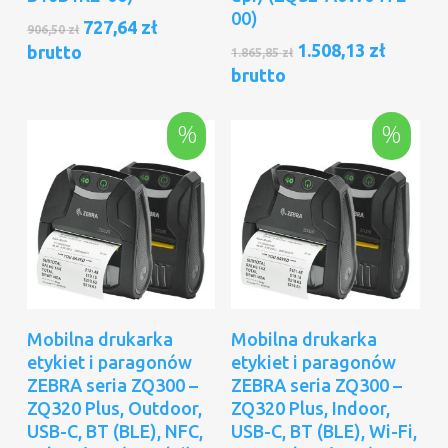
00)
Pierwotna
Aktualna
727,64
zł
906,50
zł
cena
cena
Pierwotna
Aktual
1.508,13
zł
brutto
1.865,85
zł
wynosiła:
wynosi:
cena
cena
brutto
906,50 zł.
727,64 zł.
wynosiła:
wynosi
1.865,85 zł.
1.508,13
%
%
Dodaj Do Koszyka
Dodaj Do Koszyka
Mobilna drukarka
Mobilna drukarka
etykiet i paragonów
etykiet i paragonów
ZEBRA seria ZQ300 –
ZEBRA seria ZQ300 –
ZQ320 Plus, Outdoor,
ZQ320 Plus, Indoor,
USB-C, BT (BLE), NFC,
USB-C, BT (BLE), Wi-Fi,