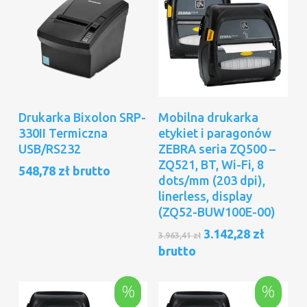
Dodaj Do Koszyka
Dodaj Do Koszyka
Drukarka Bixolon SRP-
Mobilna drukarka
330II Termiczna
etykiet i paragonów
USB/RS232
ZEBRA seria ZQ500 –
ZQ521, BT, Wi-Fi, 8
548,78
zł
brutto
dots/mm (203 dpi),
linerless, display
(ZQ52-BUW100E-00)
Pierwotna
Aktual
3.142,28
zł
3.963,41
zł
cena
cena
brutto
wynosiła:
wynosi
3.963,41 zł.
3.142,28
%
%