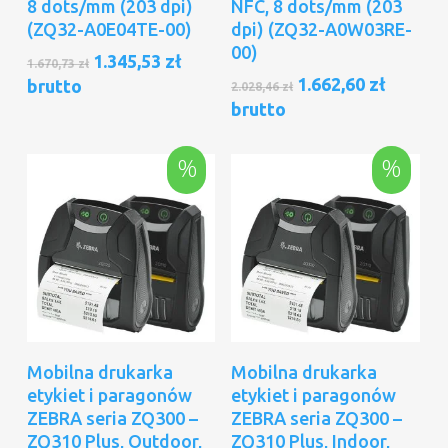
8 dots/mm (203 dpi)
NFC, 8 dots/mm (203
(ZQ32-A0E04TE-00)
dpi) (ZQ32-A0W03RE-
00)
Pierwotna
Aktualna
1.345,53
zł
1.670,73
zł
cena
cena
Pierwotna
Aktual
1.662,60
zł
brutto
2.028,46
zł
wynosiła:
wynosi:
cena
cena
brutto
1.670,73 zł.
1.345,53 zł.
wynosiła:
wynosi
2.028,46 zł.
1.662,60
%
%
Dodaj Do Koszyka
Dodaj Do Koszyka
Mobilna drukarka
Mobilna drukarka
etykiet i paragonów
etykiet i paragonów
ZEBRA seria ZQ300 –
ZEBRA seria ZQ300 –
ZQ310 Plus, Outdoor,
ZQ310 Plus, Indoor,