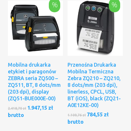
%
%
Dodaj Do Koszyka
Dodaj Do Koszyka
Mobilna drukarka
Przenośna Drukarka
etykiet i paragonów
Mobilna Termiczna
ZEBRA seria ZQ500 –
Zebra ZQ210 – ZQ210,
ZQ511, BT, 8 dots/mm
8 dots/mm (203 dpi),
(203 dpi), display
linerless, CPCL, USB,
(ZQ51-BUE000E-00)
BT (iOS), black (ZQ21-
A0E12KE-00)
Pierwotna
Aktualna
1.947,15
zł
2.418,70
zł
cena
cena
Pierwotna
Aktualna
784,55
zł
brutto
1.109,76
zł
wynosiła:
wynosi:
cena
cena
brutto
2.418,70 zł.
1.947,15 zł.
wynosiła:
wynosi: