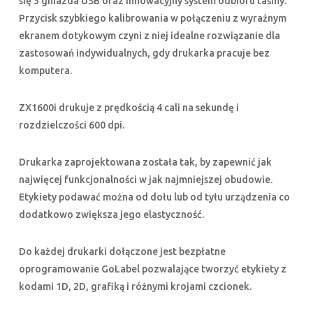
się 3 gniazda USB oraz innowacyjny system odbioru taśmy.
Przycisk szybkiego kalibrowania w połączeniu z wyraźnym
ekranem dotykowym czyni z niej idealne rozwiązanie dla
zastosowań indywidualnych, gdy drukarka pracuje bez
komputera.
ZX1600i drukuje z prędkością 4 cali na sekundę i
rozdzielczości 600 dpi.
Drukarka zaprojektowana została tak, by zapewnić jak
najwięcej funkcjonalności w jak najmniejszej obudowie.
Etykiety podawać można od dołu lub od tyłu urządzenia co
dodatkowo zwiększa jego elastyczność.
Do każdej drukarki dołączone jest bezpłatne
oprogramowanie GoLabel pozwalające tworzyć etykiety z
kodami 1D, 2D, grafiką i różnymi krojami czcionek.