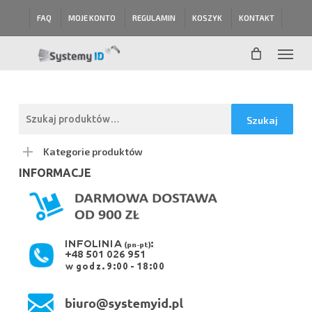
Skip
FAQ
MOJE KONTO
REGULAMIN
KOSZYK
KONTAKT
to
main
Menu
content
Szukaj:
Szukaj
Kategorie produktów
INFORMACJE