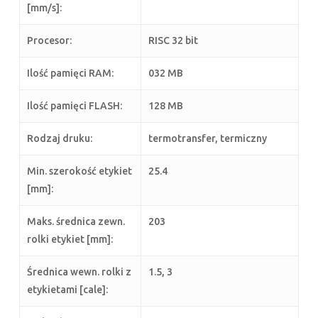
[mm/s]:
Procesor:
RISC 32 bit
Ilość pamięci RAM:
032 MB
Ilość pamięci FLASH:
128 MB
Rodzaj druku:
termotransfer, termiczny
Min. szerokość etykiet
25.4
[mm]:
Maks. średnica zewn.
203
rolki etykiet [mm]:
Średnica wewn. rolki z
1.5, 3
etykietami [cale]: