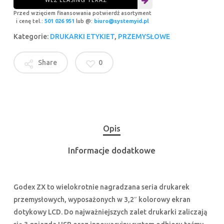
Przed wzięciem finansowania potwierdź asortyment
i cenę tel.:
501 026 951
lub @:
biuro@systemyid.pl
Kategorie:
DRUKARKI ETYKIET
,
PRZEMYSŁOWE
Share
0
Opis
Informacje dodatkowe
Godex ZX to wielokrotnie nagradzana seria drukarek
przemysłowych, wyposażonych w 3,2″ kolorowy ekran
dotykowy LCD. Do najważniejszych zalet drukarki zaliczają