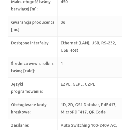
Maks. długość taśmy
450
barwiącej [m]:
Gwarancja producenta
36
[mc]:
Dostępne interfejsy:
Ethernet (LAN), USB, RS-232,
USB Host
Średnica wewn. rolki z
1
taśmą [cale]:
Języki
EZPL, GEPL, GZPL
programowania:
Obsługiwane kody
1D, 2D, GS1 Databar, PdF417,
kreskowe:
MicroPDF417, QR Code
Zasilanie:
Auto Switching 100-240V AC,