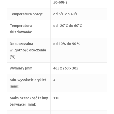
50-60Hz
Temperatura pracy:
od 5°C do 40°C
Temperatura
od -20°C do 60°C
składowania:
Dopuszczalna
od 10% do 90 %
wilgotność otoczenia
[%]:
Wymiary [mm]:
465 x 263 x 305
Min. wysokość etykiet
4
[mm]:
Maks. szerokość taśmy
110
barwiącej [mm]: