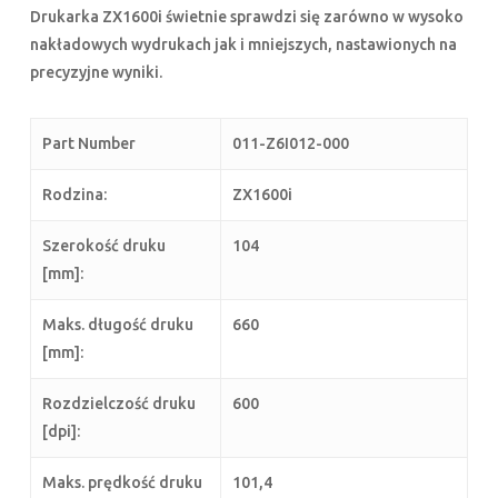
Drukarka ZX1600i świetnie sprawdzi się zarówno w wysoko
nakładowych wydrukach jak i mniejszych, nastawionych na
precyzyjne wyniki.
Part Number
011-Z6I012-000
Rodzina:
ZX1600i
Szerokość druku
104
[mm]:
Maks. długość druku
660
[mm]:
Rozdzielczość druku
600
[dpi]:
Maks. prędkość druku
101,4