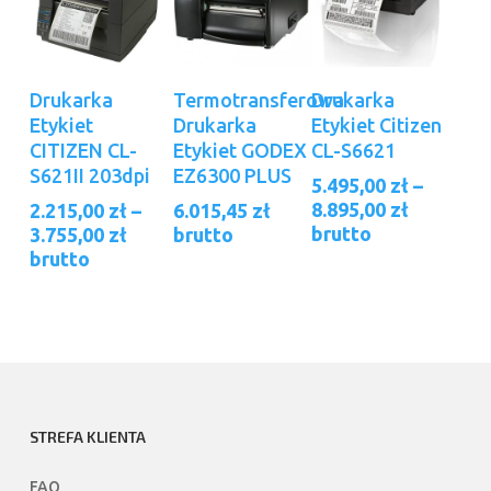
Ten
Ten
Wybierz Opcje
Wybierz Opcje
Dodaj Do
Drukarka
Termotransferowa
Drukarka
produkt
produkt
Koszyka
Etykiet
Drukarka
Etykiet Citizen
ma
ma
CITIZEN CL-
Etykiet GODEX
CL-S6621
wiele
wiele
S621II 203dpi
EZ6300 PLUS
5.495,00
zł
–
wariantów.
wariantów.
Zakres
8.895,00
zł
2.215,00
zł
–
6.015,45
zł
Opcje
Opcje
cen:
Zakres
brutto
3.755,00
zł
brutto
można
można
od
cen:
brutto
wybrać
wybrać
5.495,00 
od
na
na
do
2.215,00 zł
stronie
stronie
8.895,00 
do
3.755,00 zł
produktu
produktu
STREFA KLIENTA
FAQ