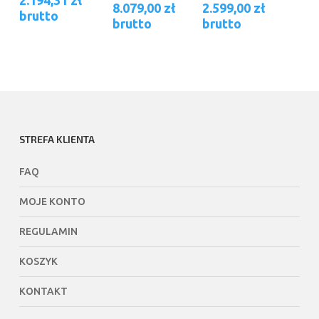
2.194,31
zł
Zakres
Zakres
8.079,00
zł
2.599,00
zł
Opcje
Opcje
brutto
cen:
cen:
brutto
brutto
można
można
od
od
wybrać
wybrać
2.349,00 zł
2.549,00 
na
na
do
do
stronie
stronie
8.079,00 zł
2.599,00 
produktu
produktu
STREFA KLIENTA
FAQ
MOJE KONTO
REGULAMIN
KOSZYK
KONTAKT