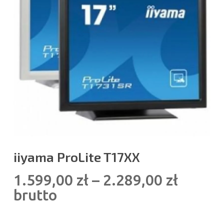
iiyama ProLite T17XX
Zakres
1.599,00
zł
–
2.289,00
zł
cen:
brutto
od