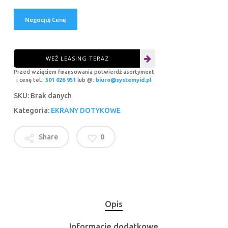
Negocjuj Cenę
WEŹ LEASING TERAZ
Przed wzięciem finansowania potwierdź asortyment
i cenę tel.:
501 026 951
lub @:
biuro@systemyid.pl
SKU:
Brak danych
Kategoria:
EKRANY DOTYKOWE
Share
0
Opis
Informacje dodatkowe