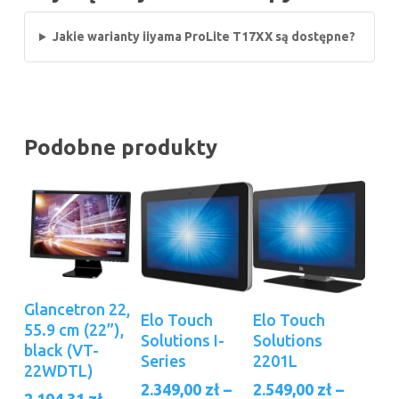
Jakie warianty iiyama ProLite T17XX są dostępne?
Podobne produkty
Dodaj Do
Ten
Ten
Glancetron 22,
Wybierz Opcje
Wybierz Opcje
Elo Touch
Elo Touch
Koszyka
produkt
produkt
55.9 cm (22”),
Solutions I-
Solutions
ma
ma
black (VT-
Series
2201L
22WDTL)
wiele
wiele
2.349,00
zł
–
2.549,00
zł
–
wariantów.
wariantów.