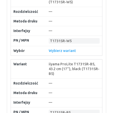
(T1731SR-W5)
—
—
—
T1731SR-W5
Wybierz wariant
iiyama ProLite T1731SR-B5,
43.2 cm (17''), black (T1731SR-
B5)
—
—
—
T1731SR-B5