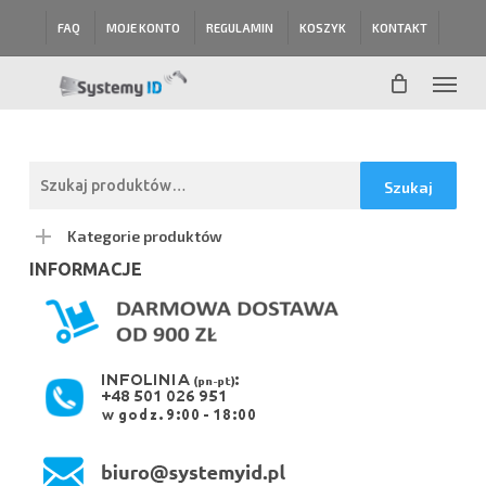
Skip
FAQ
MOJE KONTO
REGULAMIN
KOSZYK
KONTAKT
to
main
Menu
content
Szukaj:
Szukaj
Kategorie produktów
INFORMACJE