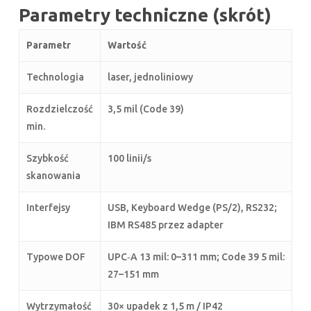
Parametry techniczne (skrót)
Parametr
Wartość
Technologia
laser, jednoliniowy
Rozdzielczość
3,5 mil (Code 39)
min.
Szybkość
100 linii/s
skanowania
Interfejsy
USB, Keyboard Wedge (PS/2), RS232;
IBM RS485 przez adapter
Typowe DOF
UPC‑A 13 mil: 0–311 mm; Code 39 5 mil:
27–151 mm
Wytrzymałość
30× upadek z 1,5 m / IP42