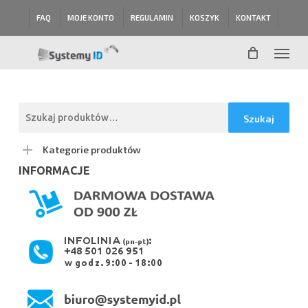
Skip
FAQ
MOJE KONTO
REGULAMIN
KOSZYK
KONTAKT
to
main
Menu
content
Szukaj:
Szukaj
Kategorie produktów
INFORMACJE