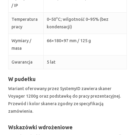
/ IP
Temperatura
0–50°C; wilgotność 0–95% (bez
pracy
kondensacji)
Wymiary /
66×180×97 mm / 125 g
masa
Gwarancja
5 lat
W pudełku
Wariant oferowany przez SystemyID zawiera skaner
Voyager 1200g oraz podstawkę do pracy prezentacyjnej.
Przewód i kolor skanera zgodny ze specyfikacją
zamówienia.
Wskazówki wdrożeniowe