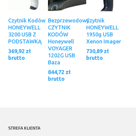
Dodaj Do
Dodaj Do
Dodaj Do
Czytnik Kodów
Bezprzewodowy
Czytnik
Koszyka
Koszyka
Koszyka
HONEYWELL
CZYTNIK
HONEYWELL
3200 USB Z
KODÓW
1950g USB
PODSTAWKĄ
Honeywell
Xenon Imager
VOYAGER
369,92
zł
730,89
zł
1202G USB
brutto
brutto
Baza
844,72
zł
brutto
STREFA KLIENTA