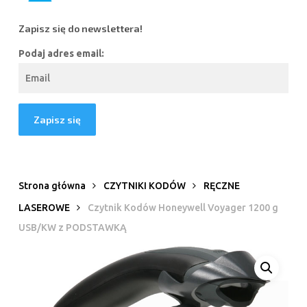
Zapisz się do newslettera!
Podaj adres email:
Strona główna
CZYTNIKI KODÓW
RĘCZNE
LASEROWE
Czytnik Kodów Honeywell Voyager 1200 g
USB/KW z PODSTAWKĄ