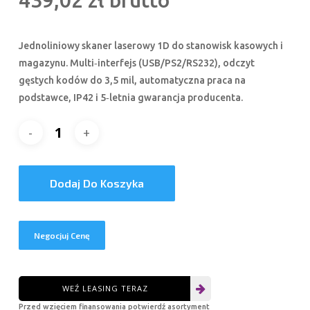
439,02
zł
brutto
Jednoliniowy skaner laserowy 1D do stanowisk kasowych i
magazynu. Multi‑interfejs (USB/PS2/RS232), odczyt
gęstych kodów do 3,5 mil, automatyczna praca na
podstawce, IP42 i 5‑letnia gwarancja producenta.
Dodaj Do Koszyka
Negocjuj Cenę
WEŹ LEASING TERAZ
Przed wzięciem finansowania potwierdź asortyment