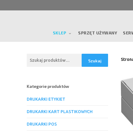
Skip
to
main
content
SKLEP
SPRZĘT UŻYWANY
SER
Szukaj:
Stron
Szukaj
Kategorie produktów
DRUKARKI ETYKIET
DRUKARKI KART PLASTIKOWYCH
DRUKARKI POS