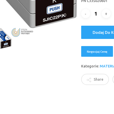
PN C33S020601
Dodaj Do 
Negocjuj Cenę
Kategorie:
MATERI
Share