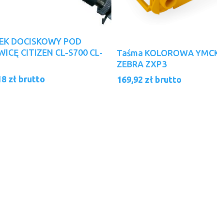
Dowiedz Się Więcej
EK DOCISKOWY POD
Dodaj Do Koszyka
ICĘ CITIZEN CL-S700 CL-
Taśma KOLOROWA YMC
ZEBRA ZXP3
18
zł
brutto
169,92
zł
brutto