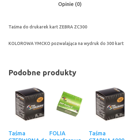
Opinie (0)
Taśma do drukarek kart ZEBRA ZC300
KOLOROWA YMCKO pozwalająca na wydruk do 300 kart
Podobne produkty
Dowiedz Się
Dodaj Do
Dowiedz Się
Taśma
FOLIA
Taśma
Więcej
Koszyka
Więcej