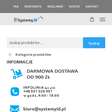
Skip
FAQ
MOJE KONTO
REGULAMIN
KOSZYK
KONTAKT
to
main
Menu
content
Szukaj:
Szukaj
Kategorie produktów
INFORMACJE