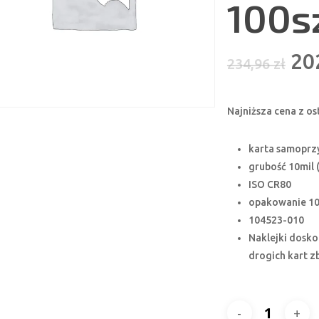
100s
Pi
20
234,96
zł
ce
wy
Najniższa cena z os
234
karta samoprz
grubość 10mil 
ISO CR80
opakowanie 10
104523-010
Naklejki dosko
drogich kart z