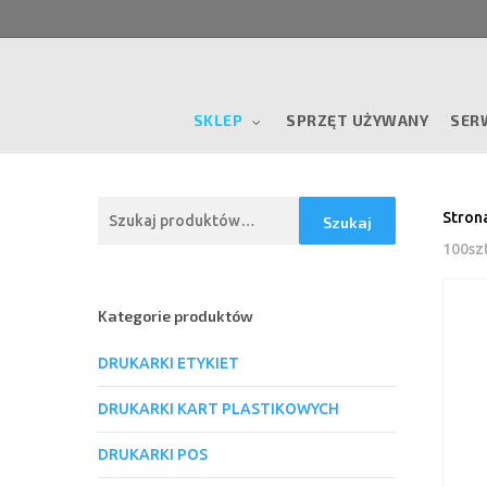
Skip
to
main
content
SKLEP
SPRZĘT UŻYWANY
SER
Szukaj:
Stron
Szukaj
100sz
Kategorie produktów
DRUKARKI ETYKIET
DRUKARKI KART PLASTIKOWYCH
DRUKARKI POS