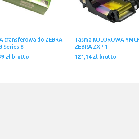
Dodaj Do Koszyka
Dodaj Do Koszyka
A transferowa do ZEBRA
Taśma KOLOROWA YMC
8 Series 8
ZEBRA ZXP 1
39
zł
brutto
121,14
zł
brutto