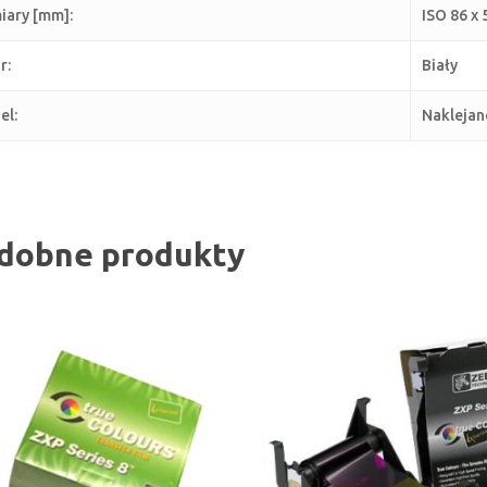
ary [mm]:
ISO 86 x 
r:
Biały
el:
Naklejan
dobne produkty