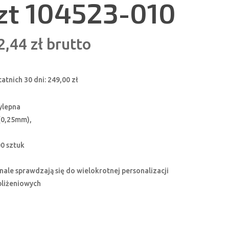
zt 104523-010
erwotna
Aktualna
2,44
zł
brutto
na
cena
nosiła:
wynosi:
tatnich 30 dni:
249,00
zł
,96 zł.
202,44 zł.
ylepna
(0,25mm),
0 sztuk
nale sprawdzają się do wielokrotnej personalizacji
bliżeniowych