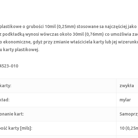
plastikowe o grubości 10mil (0,25mm) stosowane sa najczęściej jako 
 z podkładką wynosi wówczas około 30mil (0,76mm) co umożliwia zad
 ekonomiczne, gdyż przy zmianie właściciela karty lub jej wizerunk
 karty plastikowej.
4523-010
karty:
zwykła
ład:
mylar
nanie kart:
Samoprz
ość karty [mils]:
10 (0,25