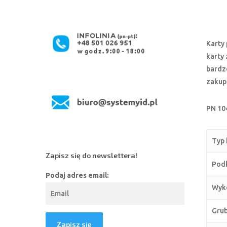
Karty 
karty
bardzo
zakupu
PN 10
Typ 
Zapisz się do newslettera!
Podk
Podaj adres email:
Wyko
Grub