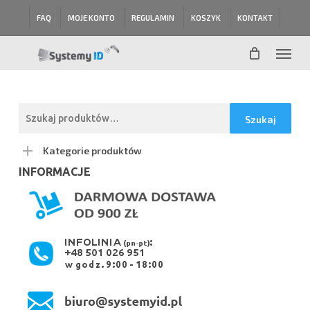
Skip
FAQ
MOJE KONTO
REGULAMIN
KOSZYK
KONTAKT
to
main
Menu
content
Szukaj:
Szukaj
Kategorie produktów
INFORMACJE