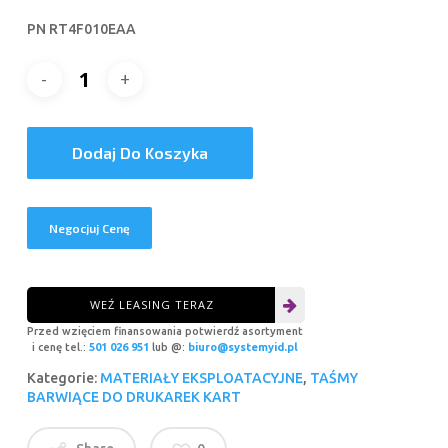
PN RT4F010EAA
Dodaj Do Koszyka
Negocjuj Cenę
WEŹ LEASING TERAZ
Przed wzięciem finansowania potwierdź asortyment
i cenę tel.:
501 026 951
lub @:
biuro@systemyid.pl
Kategorie:
MATERIAŁY EKSPLOATACYJNE
,
TAŚMY
BARWIĄCE DO DRUKAREK KART