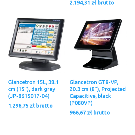
2.194,31
zł
brutto
Dodaj Do Koszyka
Dodaj Do Koszyka
Glancetron 15L, 38.1
Glancetron GT8-VP,
cm (15”), dark grey
20.3 cm (8”), Projected
(JP-8615017-04)
Capacitive, black
(P080VP)
1.296,75
zł
brutto
966,67
zł
brutto