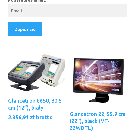
Podaj adres email:
Dodaj Do Koszyka
Glancetron 8650, 30.5
cm (12”), biały
Dodaj Do Koszyka
Glancetron 22, 55.9 cm
2.356,91
zł
brutto
(22”), black (VT-
22WDTL)