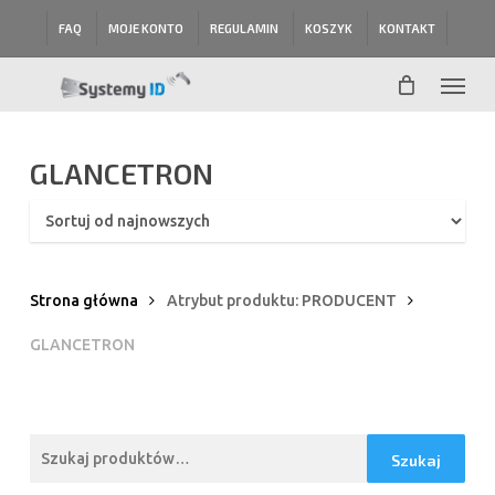
Skip
FAQ
MOJE KONTO
REGULAMIN
KOSZYK
KONTAKT
to
main
Menu
content
GLANCETRON
Strona główna
Atrybut produktu: PRODUCENT
GLANCETRON
Szukaj:
Szukaj