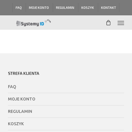
Skip
FAQ
MOJE KONTO
REGULAMIN
KOSZYK
KONTAKT
to
main
Menu
content
STREFA KLIENTA
FAQ
MOJE KONTO
REGULAMIN
KOSZYK