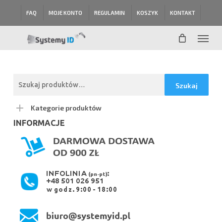
Skip
FAQ
MOJE KONTO
REGULAMIN
KOSZYK
KONTAKT
to
main
Menu
content
Szukaj:
Szukaj
Kategorie produktów
INFORMACJE