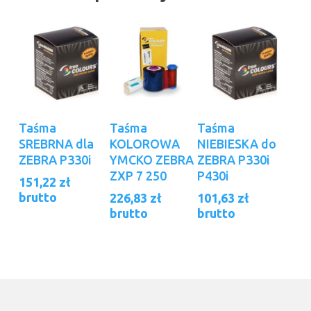
Dodaj Do
Dodaj Do
Dowiedz Się
Taśma
Taśma
Taśma
Koszyka
Koszyka
Więcej
SREBRNA dla
KOLOROWA
NIEBIESKA do
ZEBRA P330i
YMCKO ZEBRA
ZEBRA P330i
ZXP 7 250
P430i
151,22
zł
brutto
226,83
zł
101,63
zł
brutto
brutto