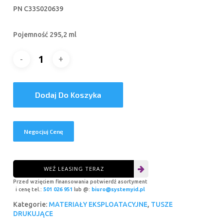
PN C33S020639
Pojemność 295,2 ml
Dodaj Do Koszyka
Negocjuj Cenę
WEŹ LEASING TERAZ
Przed wzięciem finansowania potwierdź asortyment
i cenę tel.:
501 026 951
lub @:
biuro@systemyid.pl
Kategorie:
MATERIAŁY EKSPLOATACYJNE
,
TUSZE
DRUKUJĄCE