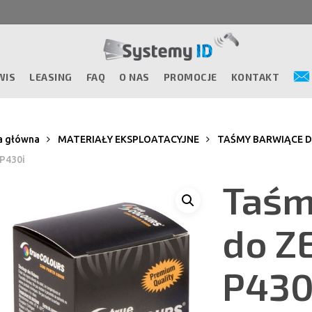
WIS
LEASING
FAQ
O NAS
PROMOCJE
KONTAKT
a główna
MATERIAŁY EKSPLOATACYJNE
TAŚMY BARWIĄCE 
 P430i
Taśm
do Z
P430