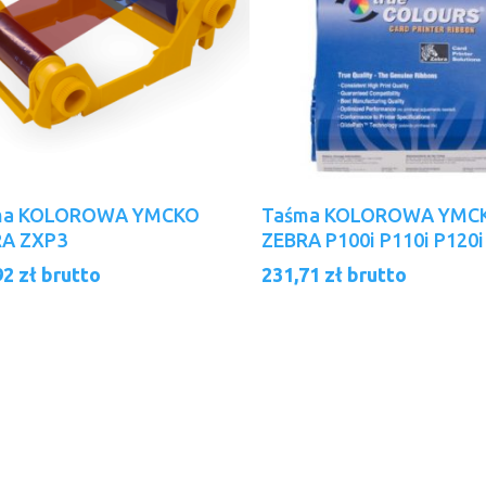
Dodaj Do Koszyka
Dowiedz Się Więcej
ma KOLOROWA YMCKO
Taśma KOLOROWA YMC
RA ZXP3
ZEBRA P100i P110i P120i
92
zł
brutto
231,71
zł
brutto