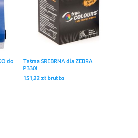
Dodaj Do Koszyka
KO do
Taśma SREBRNA dla ZEBRA
P330i
151,22
zł
brutto