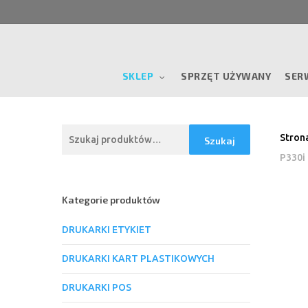
Skip
to
main
content
SKLEP
SPRZĘT UŻYWANY
SER
Szukaj:
Stron
Szukaj
P330i
Kategorie produktów
DRUKARKI ETYKIET
DRUKARKI KART PLASTIKOWYCH
DRUKARKI POS