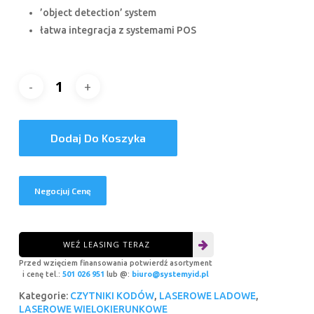
’object detection’ system
łatwa integracja z systemami POS
Dodaj Do Koszyka
Negocjuj Cenę
WEŹ LEASING TERAZ
Przed wzięciem finansowania potwierdź asortyment
i cenę tel.:
501 026 951
lub @:
biuro@systemyid.pl
Kategorie:
CZYTNIKI KODÓW
,
LASEROWE LADOWE
,
LASEROWE WIELOKIERUNKOWE