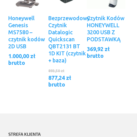
Dodaj Do
Dowiedz Się
Dodaj Do
Honeywell
Bezprzewodowy
Czytnik Kodów
Koszyka
Więcej
Koszyka
Genesis
Czytnik
HONEYWELL
MS7580 –
Datalogic
3200 USB Z
czytnik kodów
Quickscan
PODSTAWKĄ
2D USB
QBT2131 BT
369,92
zł
1D KIT (czytnik
brutto
1.000,00
zł
+ baza)
brutto
Pierwotna
893,50
zł
cena
Aktualna
877,24
zł
wynosiła:
cena
brutto
893,50 zł.
wynosi:
877,24 zł.
STREFA KLIENTA