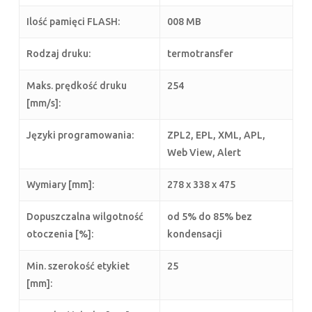
Ilość pamięci FLASH:
008 MB
Rodzaj druku:
termotransfer
Maks. prędkość druku
254
[mm/s]:
Języki programowania:
ZPL2, EPL, XML, APL,
Web View, Alert
Wymiary [mm]:
278 x 338 x 475
Dopuszczalna wilgotność
od 5% do 85% bez
otoczenia [%]:
kondensacji
Min. szerokość etykiet
25
[mm]: