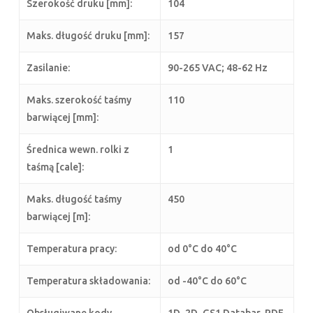
Szerokość druku [mm]:
104
Maks. długość druku [mm]:
157
Zasilanie:
90-265 VAC; 48-62 Hz
Maks. szerokość taśmy
110
barwiącej [mm]:
Średnica wewn. rolki z
1
taśmą [cale]:
Maks. długość taśmy
450
barwiącej [m]:
Temperatura pracy:
od 0°C do 40°C
Temperatura składowania:
od -40°C do 60°C
Obsługiwane kody
1D, 2D, GS1 Databar, PDF