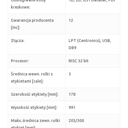
kreskowe:
Gwarancja producenta
12
[mc]:
Złącza:
LPT (Centronics), USB,
DB9
Procesor:
RISC 32 bit
Średnica wewn. rolki z
3
etykietami [cale]:
Szerokość etykiety [mm]:
178
Wysokość etykiety [mm]:
991
Maks. średnica zewn. rolki
203/300
etykiet [mm]: