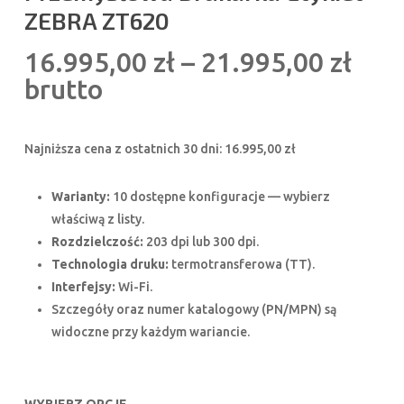
ZEBRA ZT620
Zak
16.995,00
zł
–
21.995,00
zł
cen:
brutto
od
16.9
Najniższa cena z ostatnich 30 dni:
16.995,00
zł
do
21.9
Warianty:
10 dostępne konfiguracje — wybierz
właściwą z listy.
Rozdzielczość:
203 dpi lub 300 dpi.
Technologia druku:
termotransferowa (TT).
Interfejsy:
Wi-Fi.
Szczegóły oraz numer katalogowy (PN/MPN) są
widoczne przy każdym wariancie.
WYBIERZ OPCJE