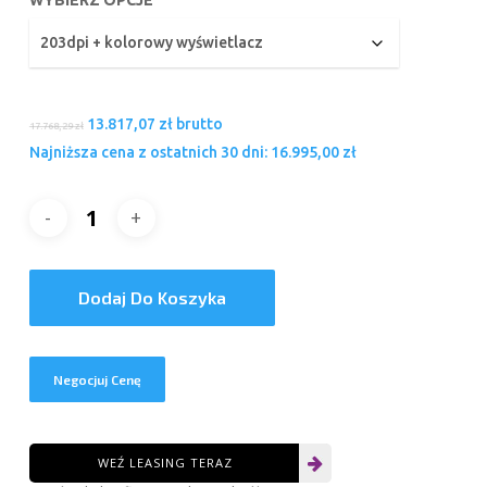
Pierwotna
Aktualna
13.817,07
zł
brutto
17.768,29
zł
cena
cena
Najniższa cena z ostatnich 30 dni:
16.995,00
zł
wynosiła:
wynosi:
17.768,29 zł.
13.817,07 zł.
Dodaj Do Koszyka
Negocjuj Cenę
WEŹ LEASING TERAZ