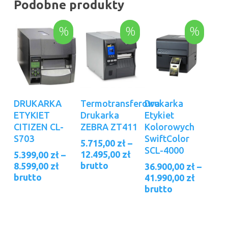
Podobne produkty
%
%
%
Ten
Ten
Ten
Wybierz Opcje
Wybierz Opcje
Wybierz Opcje
DRUKARKA
Termotransferowa
Drukarka
produkt
produkt
produkt
ETYKIET
Drukarka
Etykiet
ma
ma
ma
CITIZEN CL-
ZEBRA ZT411
Kolorowych
wiele
wiele
wiele
S703
SwiftColor
5.715,00
zł
–
wariantów.
wariantów.
wariantów.
SCL-4000
Zakres
12.495,00
zł
5.399,00
zł
–
Opcje
Opcje
Opcje
cen:
Zakres
brutto
8.599,00
zł
36.900,00
zł
–
można
można
można
od
cen:
brutto
Zakres
41.990,00
zł
wybrać
wybrać
wybrać
5.715,00 zł
od
cen:
brutto
na
na
na
do
5.399,00 zł
od
stronie
stronie
stronie
12.495,00 zł
do
36.900,
8.599,00 zł
produktu
produktu
produktu
do