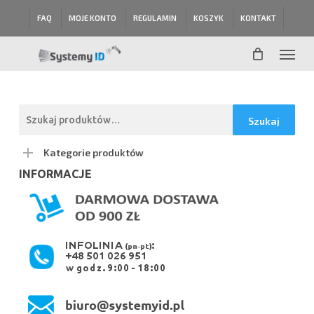
Skip
FAQ
MOJE KONTO
REGULAMIN
KOSZYK
KONTAKT
to
main
Menu
content
Szukaj:
Szukaj
Kategorie produktów
INFORMACJE