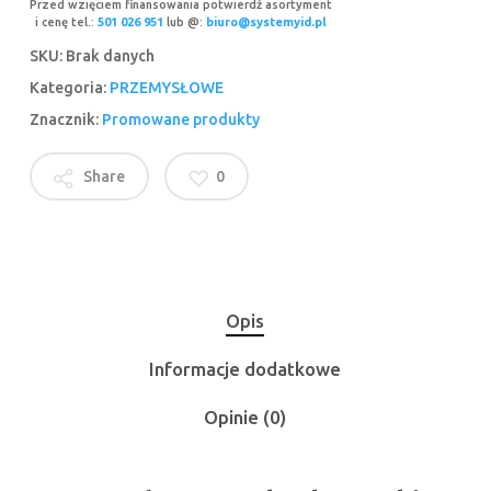
Przed wzięciem finansowania potwierdź asortyment
i cenę tel.:
501 026 951
lub @:
biuro@systemyid.pl
SKU:
Brak danych
Kategoria:
PRZEMYSŁOWE
Znacznik:
Promowane produkty
Share
0
Opis
Informacje dodatkowe
Opinie (0)