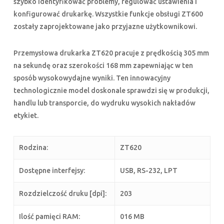
szybko identyfikować problemy, regulować ustawienia i
konfigurować drukarkę. Wszystkie funkcje obsługi ZT600
zostały zaprojektowane jako przyjazne użytkownikowi.
Przemysłowa drukarka ZT620 pracuje z prędkością 305 mm
na sekundę oraz szerokości 168 mm zapewniając w ten
sposób wysokowydajne wyniki. Ten innowacyjny
technologicznie model doskonale sprawdzi się w produkcji,
handlu lub transporcie, do wydruku wysokich nakładów
etykiet.
Rodzina:
ZT620
Dostępne interfejsy:
USB, RS-232, LPT
Rozdzielczość druku [dpi]:
203
Ilość pamięci RAM:
016 MB