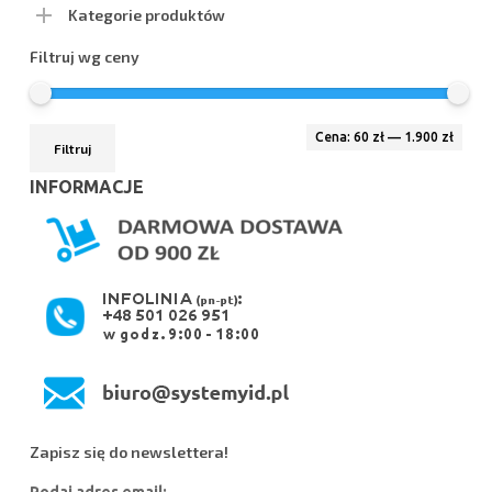
Kategorie produktów
Filtruj wg ceny
Cen
Cen
Cena:
60 zł
—
1.900 zł
Filtruj
min
max
INFORMACJE
Zapisz się do newslettera!