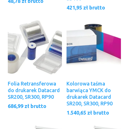
48,78
zł
brutto
421,95
zł
brutto
Dodaj Do Koszyka
Dodaj Do Koszyka
Folia Retransferowa
Kolorowa taśma
do drukarek Datacard
barwiąca YMCK do
SR200, SR300, RP90
drukarek Datacard
SR200, SR300, RP90
686,99
zł
brutto
1.540,65
zł
brutto