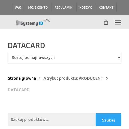
Skip
FAQ
MOJE KONTO
REGULAMIN
KOSZYK
KONTAKT
to
main
Menu
content
DATACARD
Strona główna
Atrybut produktu: PRODUCENT
DATACARD
Szukaj:
Szukaj